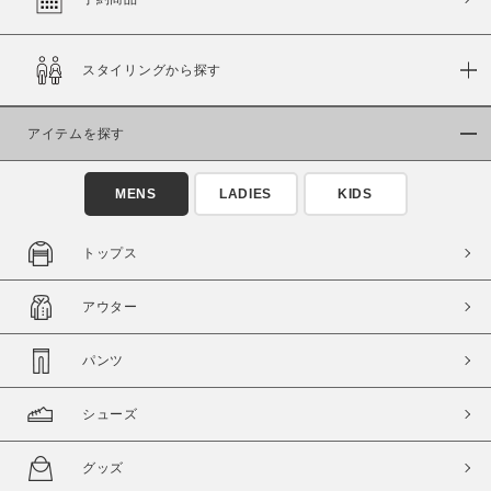
スタイリングから探す
価格
～
アイテムを探す
商品タイプ
MENS
LADIES
KIDS
通常商品
予約商品
セール価格
WEB限定
トップス
在庫
アウター
在庫あり
在庫なし含む
パンツ
シューズ
グッズ