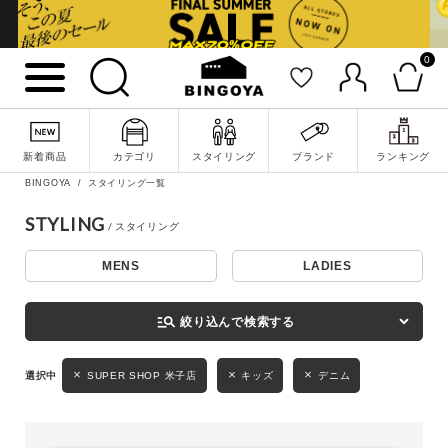
0
詳細検索
新着商品
カテゴリ
スタイリング
ブランド
ランキング
BINGOYA
スタイリング一覧
STYLING
MENS
LADIES
キーワード
manage_search
絞り込んで検索する
性別
SUPER SHOP 米子店
キッズ
デニム
MENS
LADIES
KIDS
カテゴリ