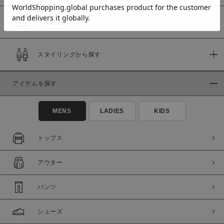
予約商品
価格
スタイリングから探す
～
アイテムを探す
商品タイプ
通常商品
予約商品
MENS
LADIES
KIDS
セール価格
WEB限定
トップス
在庫
アウター
在庫あり
在庫なし含む
パンツ
シューズ