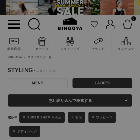
0
詳細検索
新着商品
カテゴリ
スタイリング
ブランド
ランキング
BINGOYA
スタイリング一覧
STYLING
MENS
LADIES
キーワード
manage_search
絞り込んで検索する
性別
SUPER SHOP 米子店
女性
ワンピース
MENS
LADIES
KIDS
ボディバッグ