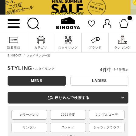
0
新着商品
カテゴリ
スタイリング
ブランド
ランキング
詳細検索
BINGOYA
スタイリング一覧
STYLING
4
件中
1
-
4
件表示
MENS
LADIES
manage_search
絞り込んで検索する
カラーパンツ
2026春夏
シンプルコーデ
サンダル
Tシャツ
シャツ / ブラウス