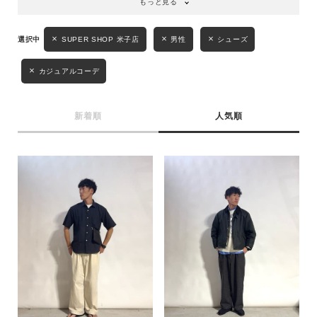
もっと見る
キーワード
SUPER SHOP 米子店
男性
シューズ
カジュアルコーデ
性別
MENS
LADIES
KIDS
新着順
人気順
カテゴリ
サイズ
ブランド