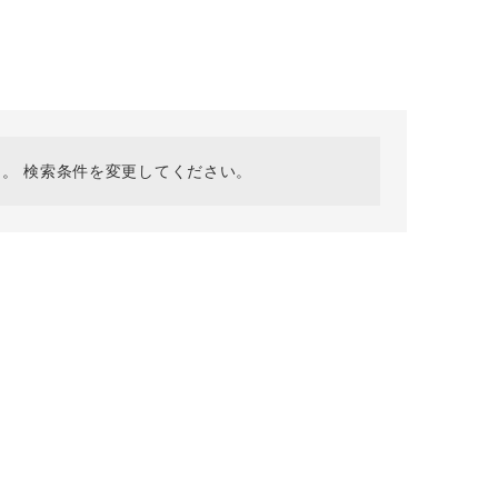
採用情報
ギフトカード
予約商品
WEB限定
。 検索条件を変更してください。
在庫なし含む
BINGOYA
無料公式アプリダウンロード