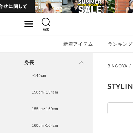
検索
詳細検索
新着アイテム
ランキング
キーワード
身長
BINGOYA
~149cm
STYLI
性別
150cm~154cm
MENS
LADI
155cm~159cm
カテゴリ
160cm~164cm