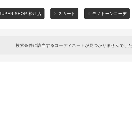
スタイリングから探す
商品タイプ
ブランドから探す
SUPER SHOP 松江店
スカート
モノトーンコーデ
通常商品
WEB限定アイテムを探す
履き比べ可能商品から探す
セール価格
検索条件に該当するコーディネートが見つかりませんでした
お知らせ・ご利用ガイド
在庫
お知らせ
在庫あり
ご利用ガイド
ギフトラッピング
お問い合わせ
この条件で絞り込む