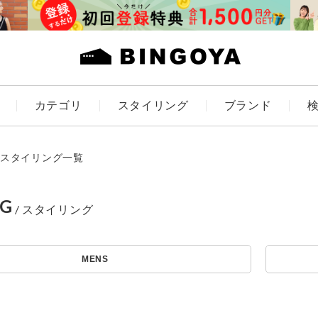
カテゴリ
スタイリング
ブランド
カラー
スタイリング一覧
NG
アイテムを探す
ES
KIDS
MENS
価格
条件絞り込み検索
カテゴリから探す
～