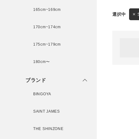
165cm~169cm
サイズ
170cm~174cm
ゲスト
様
175cm~179cm
ブランド
180cm〜
ログイン / マイページ
ブランド
お気に入りアイテム
BINGOYA
注文履歴
SAINT JAMES
新規会員登録
THE SHINZONE