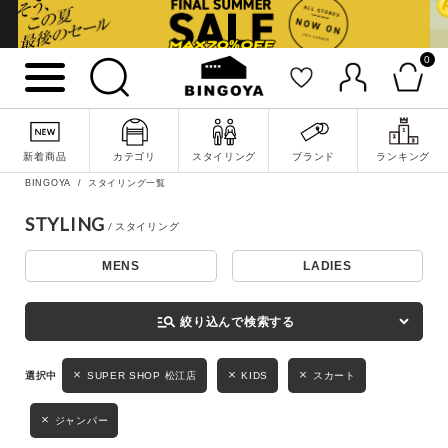
0
詳細検索
新着商品
カテゴリ
スタイリング
ブランド
ランキング
BINGOYA
スタイリング一覧
STYLING
MENS
LADIES
キーワード
manage_search
絞り込んで検索する
性別
SUPER SHOP 松江店
KIDS
スカート
MENS
LADIES
KIDS
ジャンパー