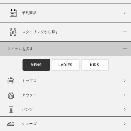
予約商品
価格
スタイリングから探す
～
アイテムを探す
商品タイプ
通常商品
予約商品
MENS
LADIES
KIDS
セール価格
WEB限定
トップス
在庫
アウター
在庫あり
在庫なし含む
パンツ
シューズ