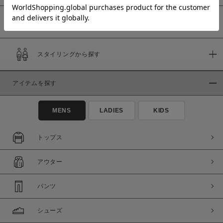
予約商品
価格
スタイリングから探す
～
アイテムを探す
商品タイプ
通常商品
予約商品
MENS
LADIES
KIDS
セール価格
WEB限定
トップス
在庫
アウター
在庫あり
在庫なし含む
パンツ
シューズ