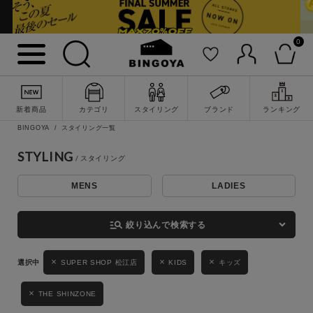
0
詳細検索
新着商品
カテゴリ
スタイリング
ブランド
ランキング
BINGOYA
スタイリング一覧
STYLING
MENS
LADIES
キーワード
manage_search
絞り込んで検索する
性別
SUPER SHOP 松江店
KIDS
キッズ
MENS
LADIES
KIDS
THE SHINZONE