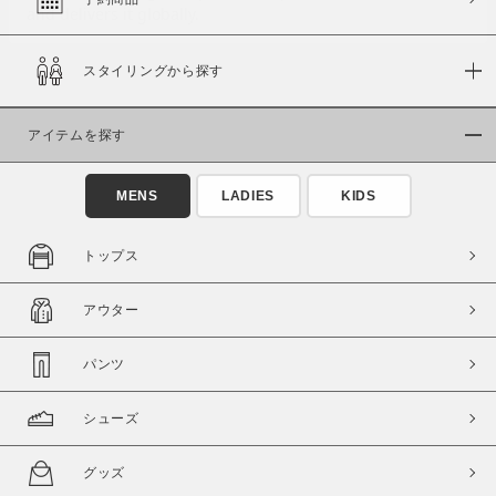
スタイリングから探す
価格
～
アイテムを探す
商品タイプ
MENS
LADIES
KIDS
通常商品
予約商品
セール価格
WEB限定
トップス
在庫
アウター
在庫あり
在庫なし含む
パンツ
シューズ
グッズ