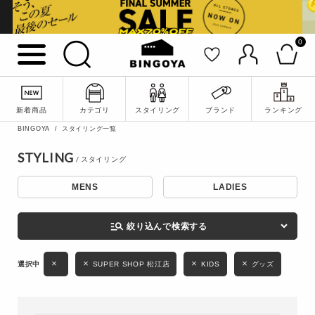
0
詳細検索
新着商品
カテゴリ
スタイリング
ブランド
ランキング
BINGOYA
スタイリング一覧
STYLING
MENS
LADIES
キーワード
manage_search
絞り込んで検索する
性別
SUPER SHOP 松江店
KIDS
グッズ
MENS
LADIES
KIDS
カテゴリ