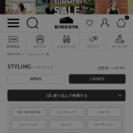
0
新着商品
カテゴリ
スタイリング
ブランド
ランキング
詳細検索
BINGOYA
スタイリング一覧
STYLING
3
件中
1
-
3
件表示
MENS
LADIES
manage_search
絞り込んで検索する
THE SHINZONE
ハンドバッグ
スカート
トートバッグ
ブルゾン
カーディガン