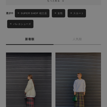
もっと見る
キーワード
SUPER SHOP 松江店
女性
スカート
バレエシューズ
性別
MENS
LADIES
KIDS
新着順
人気順
カテゴリ
サイズ
ブランド