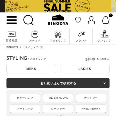
0
詳細検索
新着商品
カテゴリ
スタイリング
ブランド
ランキング
BINGOYA
スタイリング一覧
STYLING
1
件中
1
-
1
件表示
MENS
LADIES
manage_search
絞り込んで検索する
カラーパンツ
THE SHINZONE
カットソー
キーワード
トートバッグ
ローファー
FRED PERRY