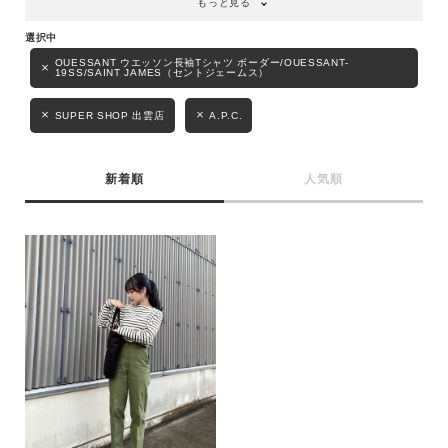
もっと見る
性別
MENS
LADIES
KIDS
OUESSANT ウエッソン長袖Tシャツ ボーダー/OUESSANT-
19SS/SAINT JAMES（セントジェームス）
SUPER SHOP 出雲店
A.P.C.
カテゴリ
新着順
人気順
サイズ
ブランド