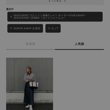
もっと見る
性別
MENS
LADIES
KIDS
OUESSANT ウエッソン長袖Tシャツ ボーダー/OUESSANT-
19SS/SAINT JAMES（セントジェームス）
SUPER SHOP 出雲店
ロンT
カテゴリ
新着順
人気順
サイズ
ブランド