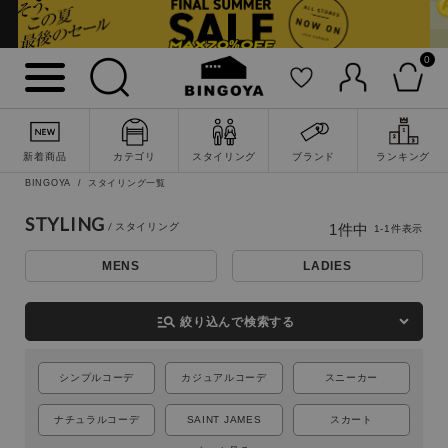
0
詳細検索
新着商品
カテゴリ
スタイリング
ブランド
ランキング
BINGOYA
スタイリング一覧
STYLING
1
件中
1
-
1
件表示
MENS
LADIES
manage_search
絞り込んで検索する
シンプルコーデ
カジュアルコーデ
スニーカー
キーワード
ナチュラルコーデ
SAINT JAMES
スカート