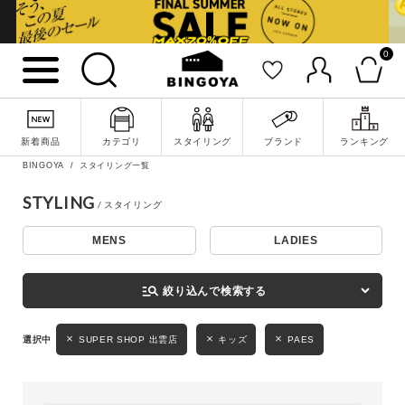
0
詳細検索
新着商品
カテゴリ
スタイリング
ブランド
ランキング
BINGOYA
スタイリング一覧
STYLING
MENS
LADIES
キーワード
manage_search
絞り込んで検索する
性別
SUPER SHOP 出雲店
キッズ
PAES
MENS
LADIES
KIDS
カテゴリ