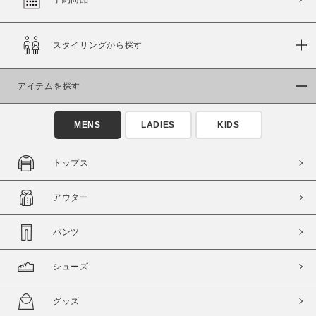
スタイリングから探す
価格
～
アイテムを探す
商品タイプ
MENS
LADIES
KIDS
通常商品
予約商品
セール価格
WEB限定
トップス
在庫
アウター
在庫あり
在庫なし含む
パンツ
シューズ
グッズ