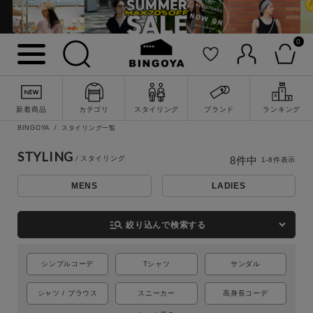
0
新着商品
カテゴリ
スタイリング
ブランド
ランキング
BINGOYA
スタイリング一覧
詳細検索
STYLING
8
件中
1
-
8
件表示
MENS
LADIES
manage_search
絞り込んで検索する
シンプルコーデ
Tシャツ
サンダル
シャツ / ブラウス
スニーカー
高身長コーデ