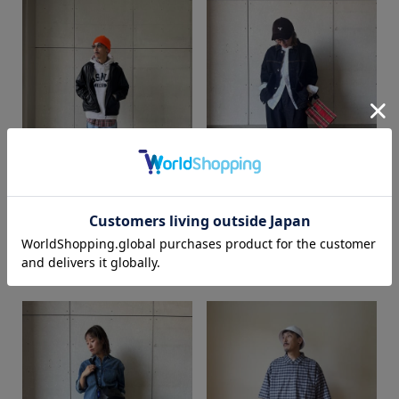
カラー
itogawa
SAAYA
SUPER SHOP 出雲店
SUPER SHOP 出雲店
175cm
158cm
価格
～
商品タイプ