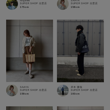
itogawa
SAAYA
SUPER SHOP 出雲店
SUPER SHOP 出雲店
175cm
158cm
サイズ
ブランド
SAAYA
岸本 優哉
SUPER SHOP 出雲店
SUPER SHOP 出雲店
158cm
183cm