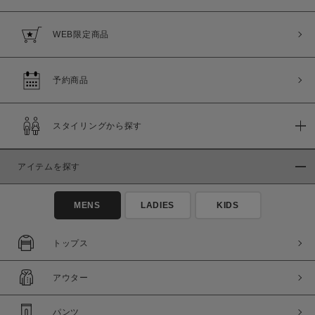
WEB限定商品
予約商品
スタイリングから探す
この条件で絞り込む
アイテムを探す
MENS
LADIES
KIDS
トップス
アウター
パンツ