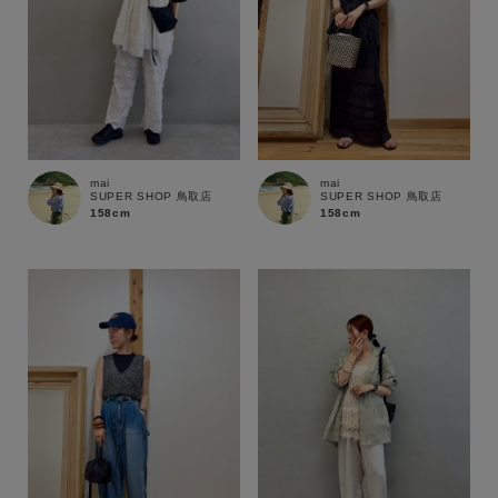
mai
mai
SUPER SHOP 鳥取店
SUPER SHOP 鳥取店
158cm
158cm