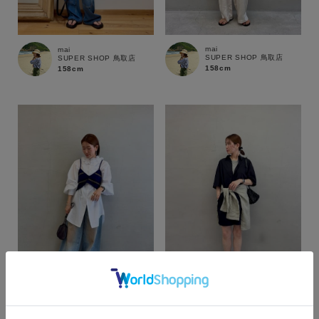
mai
mai
SUPER SHOP 鳥取店
SUPER SHOP 鳥取店
158cm
158cm
カラー
mai
mai
SUPER SHOP 鳥取店
SUPER SHOP 鳥取店