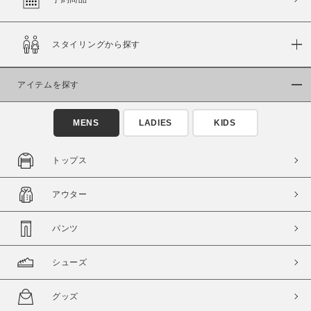
スタイリングから探す
価格
～
アイテムを探す
商品タイプ
MENS
LADIES
KIDS
通常商品
予約商品
セール価格
WEB限定
トップス
在庫
アウター
在庫あり
在庫なし含む
パンツ
シューズ
グッズ