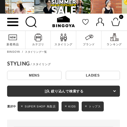
0
詳細検索
新着商品
カテゴリ
スタイリング
ブランド
ランキング
BINGOYA
スタイリング一覧
STYLING
MENS
LADIES
キーワード
manage_search
絞り込んで検索する
性別
SUPER SHOP 鳥取店
KIDS
トップス
MENS
LADIES
KIDS
カテゴリ