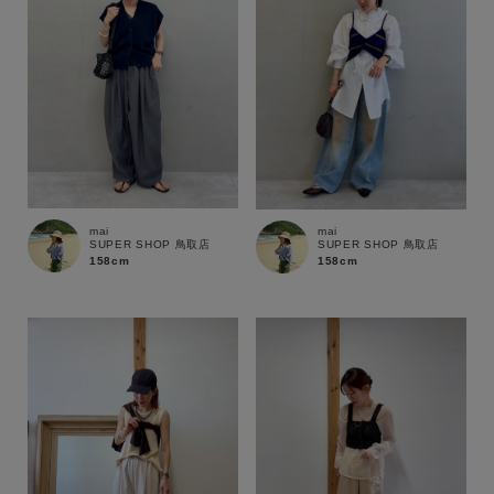
mai
mai
SUPER SHOP 鳥取店
SUPER SHOP 鳥取店
158cm
158cm