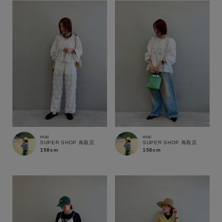
mai
mai
SUPER SHOP 鳥取店
SUPER SHOP 鳥取店
158cm
158cm