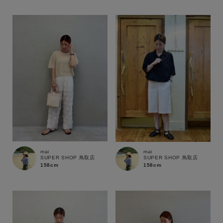
性別
MENS
LADIES
KIDS
カテゴリ
サイズ
ブランド
mai
mai
SUPER SHOP 鳥取店
SUPER SHOP 鳥取店
158cm
158cm