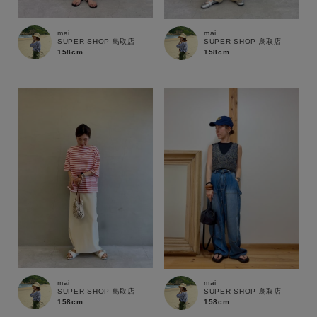
mai
mai
SUPER SHOP 鳥取店
SUPER SHOP 鳥取店
158cm
158cm
キーワード
mai
mai
SUPER SHOP 鳥取店
SUPER SHOP 鳥取店
158cm
158cm