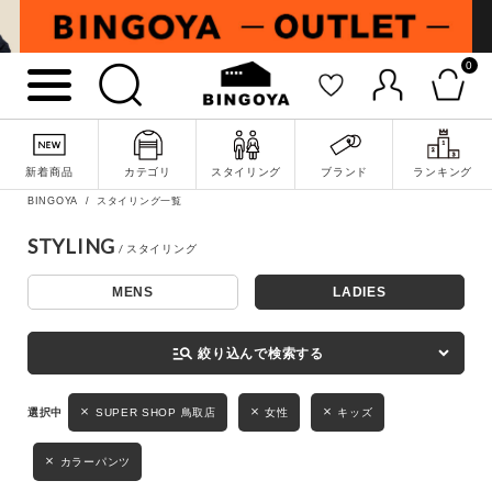
0
詳細検索
新着商品
カテゴリ
スタイリング
ブランド
ランキング
BINGOYA
スタイリング一覧
STYLING
MENS
LADIES
キーワード
manage_search
絞り込んで検索する
性別
SUPER SHOP 鳥取店
女性
キッズ
MENS
LADIES
KIDS
カラーパンツ