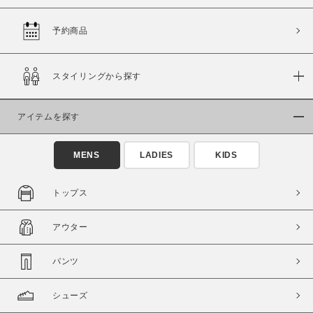
予約商品
価格
スタイリングから探す
～
アイテムを探す
商品タイプ
通常商品
予約商品
MENS
LADIES
KIDS
セール価格
WEB限定
トップス
在庫
アウター
在庫あり
在庫なし含む
パンツ
シューズ