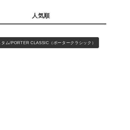
会社概要
人気順
採用情報
予約商品
ギフトカード
WEB限定
カスタム/PORTER CLASSIC（ポータークラシック）
在庫なし含む
BINGOYA
無料公式アプリダウンロード