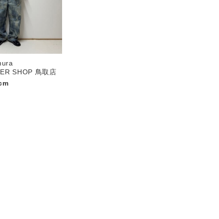
mura
PER SHOP 鳥取店
cm