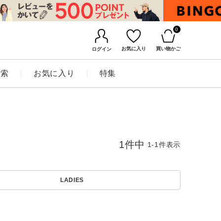
0
お気に入り
買い物かご
ログイン
検索
お気に入り
特集
1
件中
1
-
1
件表示
LADIES
BINGOYAについて
店舗一覧