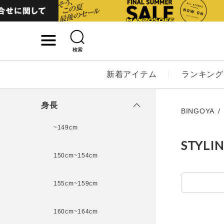
検索
詳細検索
新着アイテム
ランキング
キーワード
身長
BINGOYA
~149cm
STYLI
性別
150cm~154cm
MENS
LADI
155cm~159cm
カテゴリ
160cm~164cm