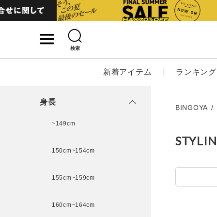
検索
詳細検索
新着アイテム
ランキング
キーワード
身長
BINGOYA
~149cm
STYLI
性別
150cm~154cm
MENS
LADI
155cm~159cm
カテゴリ
160cm~164cm