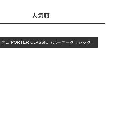
会社概要
人気順
採用情報
予約商品
ギフトカード
WEB限定
カスタム/PORTER CLASSIC（ポータークラシック）
在庫なし含む
BINGOYA
無料公式アプリダウンロード