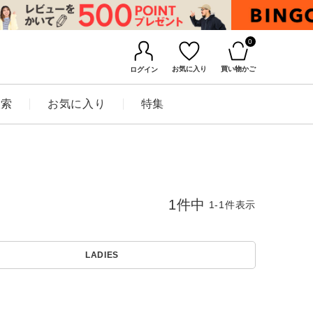
0
お気に入り
買い物かご
ログイン
検索
お気に入り
特集
1
件中
1
-
1
件表示
LADIES
BINGOYAについて
店舗一覧