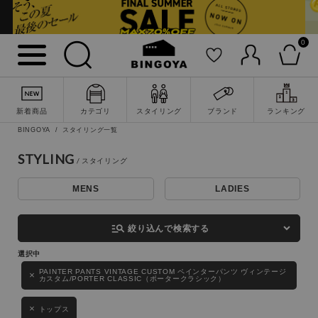
0
詳細検索
新着商品
カテゴリ
スタイリング
ブランド
ランキング
BINGOYA
スタイリング一覧
STYLING
MENS
LADIES
キーワード
manage_search
絞り込んで検索する
性別
PAINTER PANTS VINTAGE CUSTOM ペインターパンツ ヴィンテージ
カスタム/PORTER CLASSIC（ポータークラシック）
MENS
LADIES
KIDS
トップス