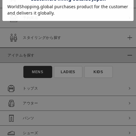
予約商品
価格
スタイリングから探す
～
商品タイプ
アイテムを探す
通常商品
予約商品
MENS
LADIES
KIDS
セール価格
WEB限定
トップス
在庫
在庫あり
在庫なし含む
アウター
パンツ
シューズ