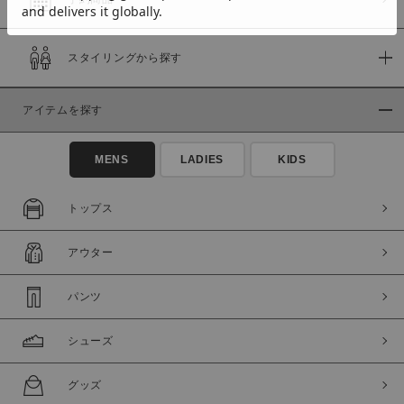
スタイリングから探す
価格
～
アイテムを探す
商品タイプ
MENS
LADIES
KIDS
通常商品
予約商品
セール価格
WEB限定
トップス
在庫
アウター
在庫あり
在庫なし含む
パンツ
シューズ
グッズ