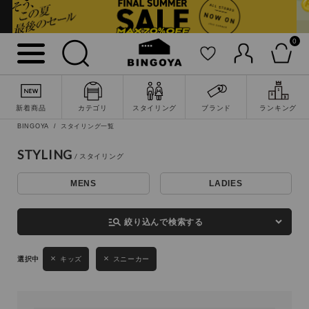
0
詳細検索
新着商品
カテゴリ
スタイリング
ブランド
ランキング
BINGOYA
スタイリング一覧
STYLING
MENS
LADIES
キーワード
manage_search
絞り込んで検索する
性別
キッズ
スニーカー
MENS
LADIES
KIDS
カテゴリ