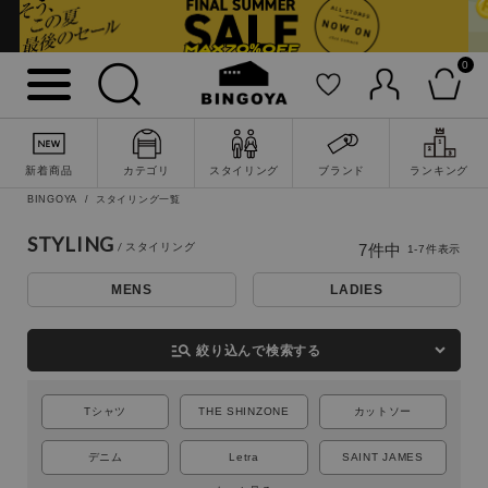
0
新着商品
カテゴリ
スタイリング
ブランド
ランキング
BINGOYA
スタイリング一覧
詳細検索
STYLING
7
件中
1
-
7
件表示
MENS
LADIES
manage_search
絞り込んで検索する
Tシャツ
THE SHINZONE
カットソー
デニム
Letra
SAINT JAMES