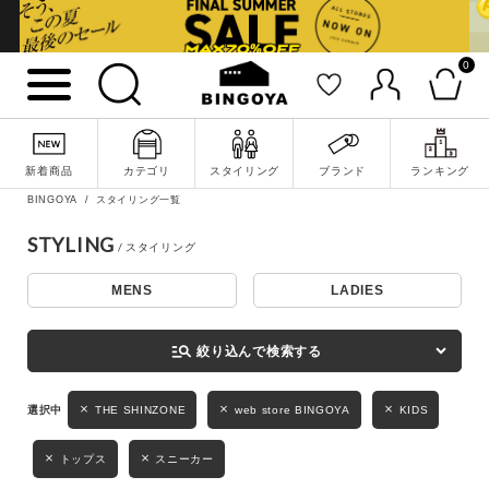
0
詳細検索
新着商品
カテゴリ
スタイリング
ブランド
ランキング
BINGOYA
スタイリング一覧
STYLING
MENS
LADIES
キーワード
manage_search
絞り込んで検索する
性別
THE SHINZONE
web store BINGOYA
KIDS
MENS
LADIES
KIDS
トップス
スニーカー