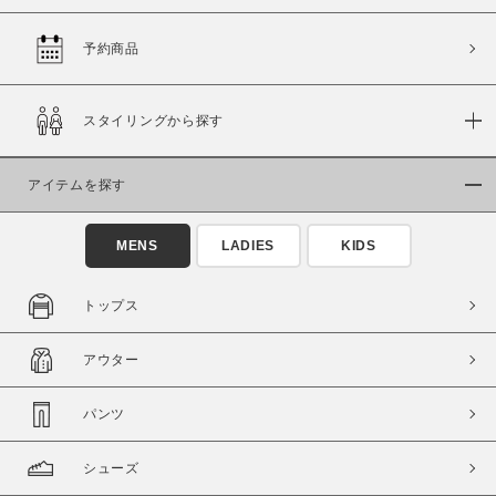
予約商品
価格
スタイリングから探す
～
アイテムを探す
商品タイプ
通常商品
予約商品
MENS
LADIES
KIDS
セール価格
WEB限定
トップス
在庫
アウター
在庫あり
在庫なし含む
パンツ
シューズ