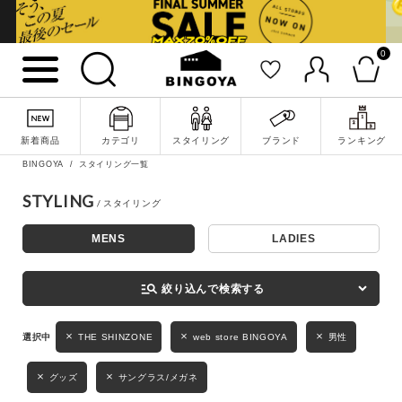
0
詳細検索
新着商品
カテゴリ
スタイリング
ブランド
ランキング
BINGOYA
スタイリング一覧
STYLING
MENS
LADIES
キーワード
manage_search
絞り込んで検索する
性別
THE SHINZONE
web store BINGOYA
男性
MENS
LADIES
KIDS
グッズ
サングラス/メガネ