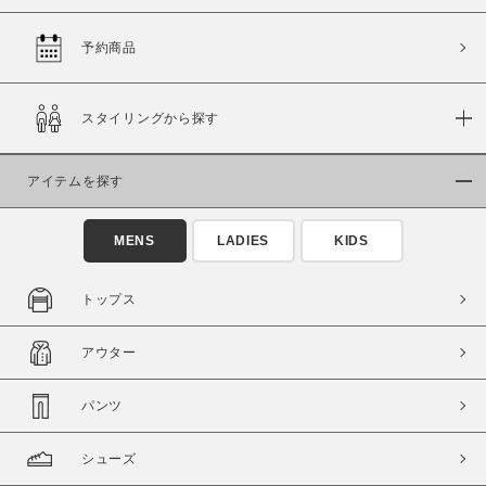
予約商品
価格
スタイリングから探す
～
アイテムを探す
商品タイプ
通常商品
予約商品
MENS
LADIES
KIDS
セール価格
WEB限定
トップス
在庫
アウター
在庫あり
在庫なし含む
パンツ
シューズ