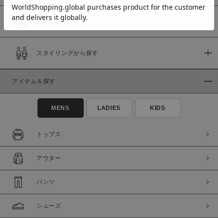
予約商品
価格
スタイリングから探す
～
アイテムを探す
商品タイプ
通常商品
予約商品
MENS
LADIES
KIDS
セール価格
WEB限定
トップス
在庫
アウター
在庫あり
在庫なし含む
パンツ
シューズ