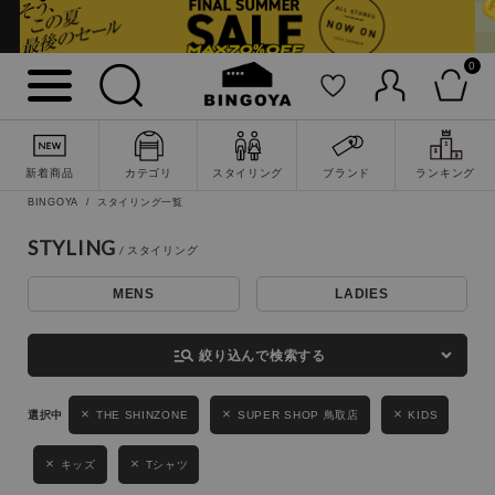
0
詳細検索
新着商品
カテゴリ
スタイリング
ブランド
ランキング
BINGOYA
スタイリング一覧
STYLING
MENS
LADIES
キーワード
manage_search
絞り込んで検索する
性別
THE SHINZONE
SUPER SHOP 鳥取店
KIDS
MENS
LADIES
KIDS
キッズ
Tシャツ