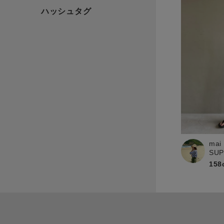
mai
SU
158