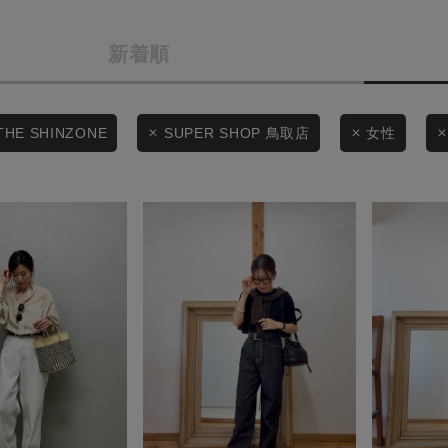
条件絞り込み検索
商品タイプ
新着順
カテゴリから探す
通常商品
スタイリングから探す
ブランドから探す
セール価格
THE SHINZONE
SUPER SHOP 鳥取店
女性
WEB限定アイテムを探す
履き比べ可能商品から探す
在庫
在庫あり
お知らせ・ご利用ガイド
お知らせ
ご利用ガイド
この条件で絞り込む
ギフトラッピング
お問い合わせ