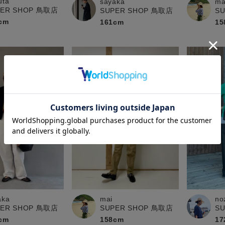
uta
sayaka
ma
PER SHOP 鳥取店
SUPER SHOP 鳥取店
S
cm
161cm
15
aka
no
mai
PER SHOP 鳥取店
S
SUPER SHOP 鳥取店
cm
17
158cm