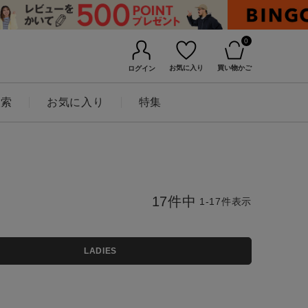
0
お気に入り
買い物かご
ログイン
検索
お気に入り
特集
17
件中
1
-
17
件表示
LADIES
BINGOYAについて