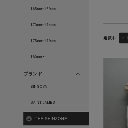
165cm~169cm
サイズ
170cm~174cm
175cm~179cm
ブランド
ゲスト
様
180cm〜
ブランド
BINGOYA
ログイン / マイページ
SAINT JAMES
お気に入りアイテム
注文履歴
THE SHINZONE