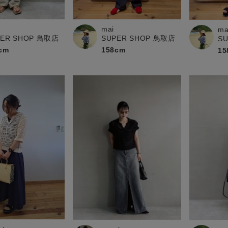
mai
ma
PER SHOP 鳥取店
SUPER SHOP 鳥取店
S
cm
158cm
15