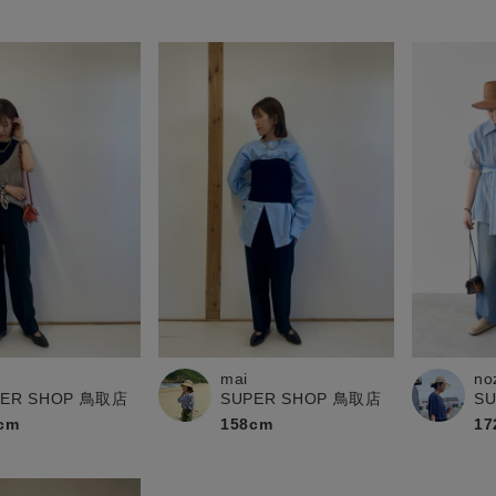
mai
no
PER SHOP 鳥取店
SUPER SHOP 鳥取店
S
cm
158cm
17