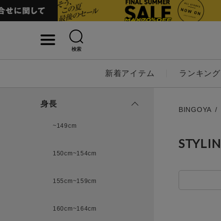
検索
詳細検索
新着アイテム
ランキング
キーワード
身長
BINGOYA
~149cm
STYLI
性別
150cm~154cm
MENS
LADI
155cm~159cm
カテゴリ
160cm~164cm