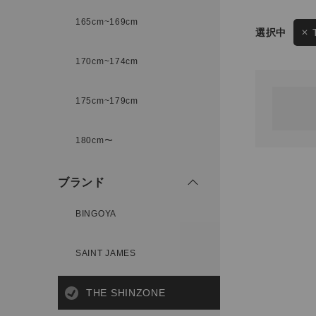
165cm~169cm
サイズ
170cm~174cm
ゲスト
様
175cm~179cm
ブランド
180cm〜
ログイン / マイページ
ブランド
お気に入りアイテム
BINGOYA
注文履歴
SAINT JAMES
新規会員登録
THE SHINZONE