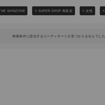
スタイリングから探す
商品タイプ
ブランドから探す
THE SHINZONE
SUPER SHOP 鳥取店
女性
通常商品
WEB限定アイテムを探す
履き比べ可能商品から探す
セール価格
検索条件に該当するコーディネートが見つかりませんでした
お知らせ・ご利用ガイド
在庫
お知らせ
在庫あり
ご利用ガイド
ギフトラッピング
お問い合わせ
この条件で絞り込む