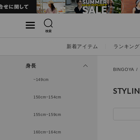
検索
詳細検索
新着アイテム
ランキング
キーワード
身長
BINGOYA
~149cm
STYLI
性別
150cm~154cm
MENS
LADI
155cm~159cm
カテゴリ
160cm~164cm