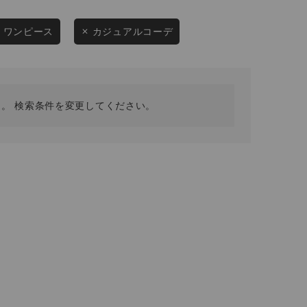
採用情報
ギフトカード
ワンピース
カジュアルコーデ
予約商品
WEB限定
。 検索条件を変更してください。
在庫なし含む
BINGOYA
無料公式アプリダウンロード