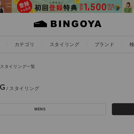
カテゴリ
スタイリング
ブランド
カラー
スタイリング一覧
NG
アイテムを探す
ES
KIDS
MENS
価格
条件絞り込み検索
カテゴリから探す
～