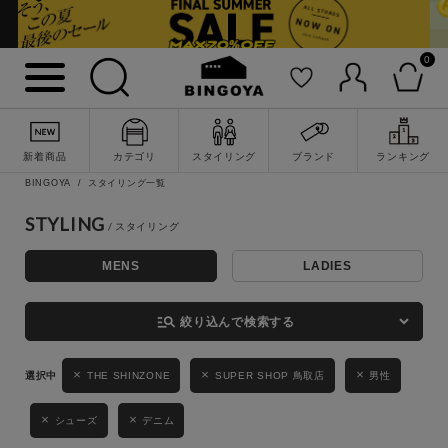
0
詳細検索
新着商品
カテゴリ
スタイリング
ブランド
ランキング
BINGOYA
スタイリング一覧
STYLING
MENS
LADIES
キーワード
manage_search
絞り込んで検索する
性別
THE SHINZONE
SUPER SHOP 鳥取店
男性
MENS
LADIES
KIDS
シューズ
デニム