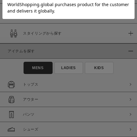
予約商品
価格
スタイリングから探す
～
アイテムを探す
商品タイプ
通常商品
予約商品
MENS
LADIES
KIDS
セール価格
WEB限定
トップス
在庫
アウター
在庫あり
在庫なし含む
パンツ
シューズ