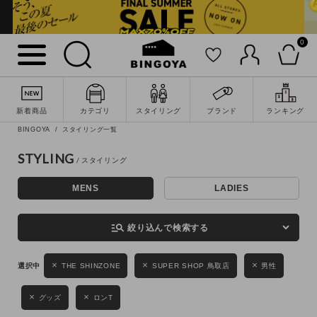
0
詳細検索
新着商品
カテゴリ
スタイリング
ブランド
ランキング
BINGOYA
スタイリング一覧
STYLING
MENS
LADIES
キーワード
manage_search
絞り込んで検索する
性別
THE SHINZONE
SUPER SHOP 鳥取店
男性
MENS
LADIES
KIDS
グッズ
ロンT