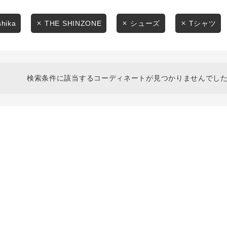
スタイリングから探す
商品タイプ
ブランドから探す
shika
THE SHINZONE
シューズ
Tシャツ
通常商品
WEB限定アイテムを探す
履き比べ可能商品から探す
セール価格
検索条件に該当するコーディネートが見つかりませんでした
お知らせ・ご利用ガイド
在庫
お知らせ
在庫あり
ご利用ガイド
ギフトラッピング
お問い合わせ
この条件で絞り込む