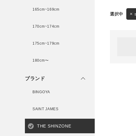
165cm~169cm
サイズ
170cm~174cm
ゲスト
様
175cm~179cm
ブランド
180cm〜
ログイン / マイページ
ブランド
お気に入りアイテム
BINGOYA
注文履歴
SAINT JAMES
新規会員登録
THE SHINZONE