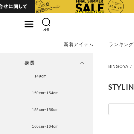
検索
詳細検索
新着アイテム
ランキング
キーワード
身長
BINGOYA
~149cm
STYLI
性別
150cm~154cm
MENS
LADI
155cm~159cm
カテゴリ
160cm~164cm