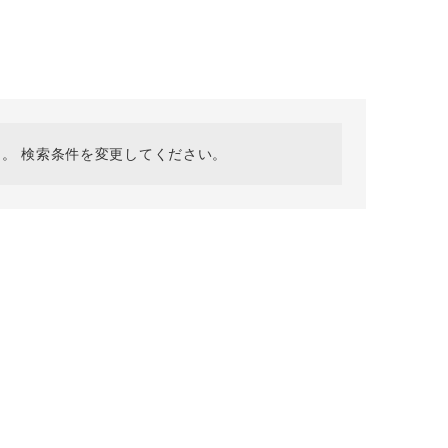
採用情報
ギフトカード
予約商品
WEB限定
。 検索条件を変更してください。
在庫なし含む
BINGOYA
無料公式アプリダウンロード