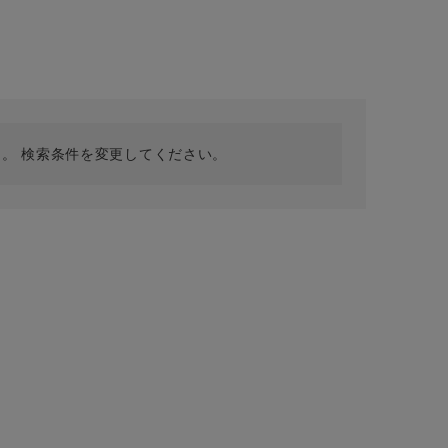
採用情報
ギフトカード
予約商品
WEB限定
。 検索条件を変更してください。
在庫なし含む
BINGOYA
無料公式アプリダウンロード