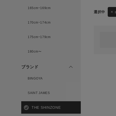
165cm~169cm
サイズ
170cm~174cm
ゲスト
様
175cm~179cm
ブランド
180cm〜
ログイン / マイページ
ブランド
お気に入りアイテム
BINGOYA
注文履歴
SAINT JAMES
新規会員登録
THE SHINZONE