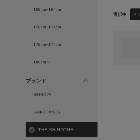
165cm~169cm
サイズ
170cm~174cm
ゲスト
様
175cm~179cm
ブランド
180cm〜
ログイン / マイページ
ブランド
お気に入りアイテム
BINGOYA
注文履歴
SAINT JAMES
新規会員登録
THE SHINZONE