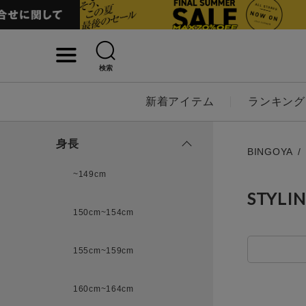
検索
詳細検索
新着アイテム
ランキング
キーワード
身長
BINGOYA
~149cm
STYLI
性別
150cm~154cm
MENS
LADI
155cm~159cm
カテゴリ
160cm~164cm