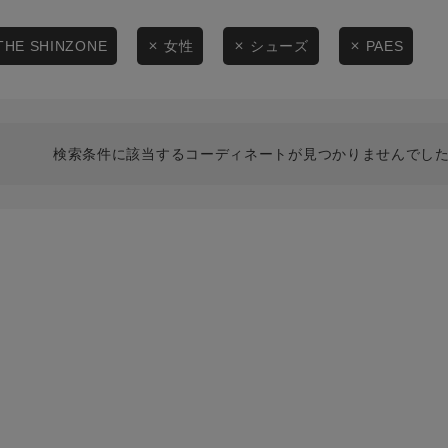
スタイリングから探す
商品タイプ
ブランドから探す
THE SHINZONE
女性
シューズ
PAES
通常商品
WEB限定アイテムを探す
履き比べ可能商品から探す
セール価格
検索条件に該当するコーディネートが見つかりませんでした
お知らせ・ご利用ガイド
在庫
お知らせ
在庫あり
ご利用ガイド
ギフトラッピング
お問い合わせ
この条件で絞り込む