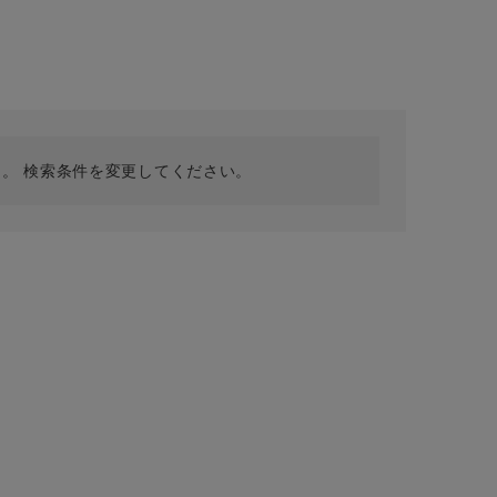
採用情報
ギフトカード
予約商品
WEB限定
。 検索条件を変更してください。
在庫なし含む
BINGOYA
無料公式アプリダウンロード