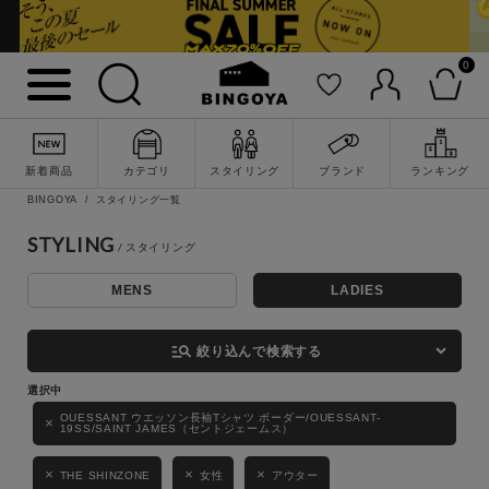
0
詳細検索
新着商品
カテゴリ
スタイリング
ブランド
ランキング
BINGOYA
スタイリング一覧
STYLING
MENS
LADIES
キーワード
manage_search
絞り込んで検索する
性別
OUESSANT ウエッソン長袖Tシャツ ボーダー/OUESSANT-
19SS/SAINT JAMES（セントジェームス）
MENS
LADIES
KIDS
THE SHINZONE
女性
アウター