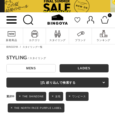
0
詳細検索
新着商品
カテゴリ
スタイリング
ブランド
ランキング
BINGOYA
スタイリング一覧
STYLING
MENS
LADIES
キーワード
manage_search
絞り込んで検索する
性別
THE SHINZONE
女性
ワンピース
MENS
LADIES
KIDS
THE NORTH FACE PURPLE LABEL