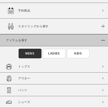
予約商品
価格
スタイリングから探す
～
アイテムを探す
商品タイプ
通常商品
予約商品
MENS
LADIES
KIDS
セール価格
WEB限定
トップス
在庫
アウター
在庫あり
在庫なし含む
パンツ
シューズ