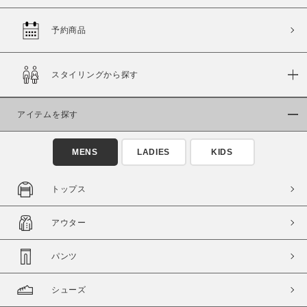
予約商品
価格
スタイリングから探す
～
アイテムを探す
商品タイプ
通常商品
予約商品
MENS
LADIES
KIDS
セール価格
WEB限定
トップス
在庫
アウター
在庫あり
在庫なし含む
パンツ
シューズ