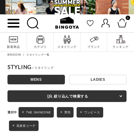
0
詳細検索
新着商品
カテゴリ
スタイリング
ブランド
ランキング
BINGOYA
スタイリング一覧
STYLING
MENS
LADIES
キーワード
manage_search
絞り込んで検索する
性別
THE SHINZONE
男性
ワンピース
MENS
LADIES
KIDS
高身長コーデ