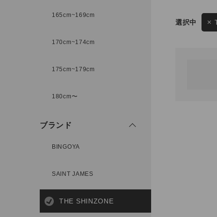
165cm~169cm
サイズ
170cm~174cm
ゲスト
様
175cm~179cm
ブランド
180cm〜
ログイン / マイページ
ブランド
お気に入りアイテム
BINGOYA
注文履歴
SAINT JAMES
新規会員登録
THE SHINZONE