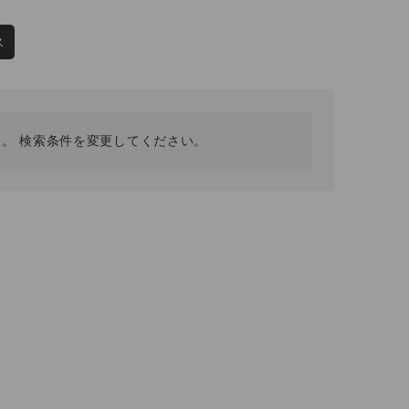
採用情報
ギフトカード
ス
予約商品
WEB限定
。 検索条件を変更してください。
在庫なし含む
BINGOYA
無料公式アプリダウンロード