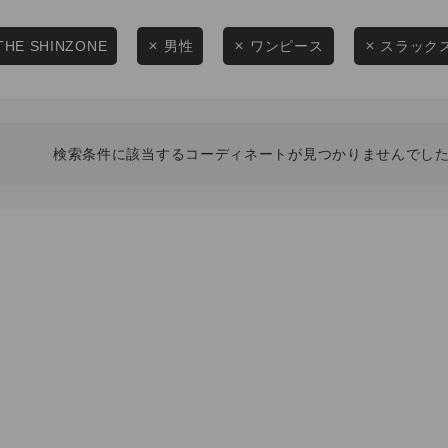
スタイリングから探す
商品タイプ
ブランドから探す
THE SHINZONE
男性
ワンピース
スラック
通常商品
WEB限定アイテムを探す
履き比べ可能商品から探す
セール価格
検索条件に該当するコーディネートが見つかりませんでした
お知らせ・ご利用ガイド
在庫
お知らせ
在庫あり
ご利用ガイド
ギフトラッピング
お問い合わせ
この条件で絞り込む