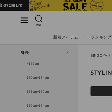
検索
詳細検索
新着アイテム
ランキング
キーワード
身長
BINGOYA
~149cm
STYLI
性別
150cm~154cm
MENS
LADI
155cm~159cm
カテゴリ
160cm~164cm