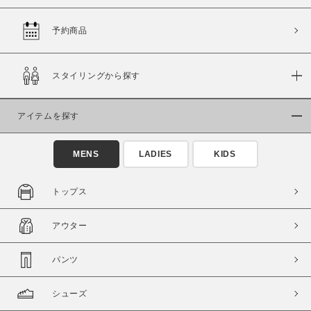
予約商品
価格
スタイリングから探す
～
アイテムを探す
商品タイプ
通常商品
予約商品
MENS
LADIES
KIDS
セール価格
WEB限定
トップス
在庫
アウター
在庫あり
在庫なし含む
パンツ
シューズ