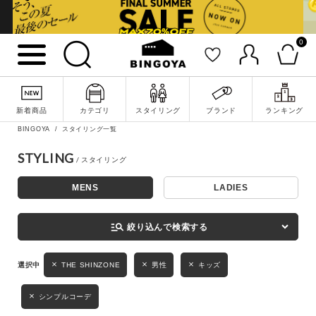
0
詳細検索
新着商品
カテゴリ
スタイリング
ブランド
ランキング
BINGOYA
スタイリング一覧
STYLING
MENS
LADIES
キーワード
manage_search
絞り込んで検索する
性別
THE SHINZONE
男性
キッズ
MENS
LADIES
KIDS
シンプルコーデ