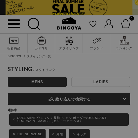
0
詳細検索
新着商品
カテゴリ
スタイリング
ブランド
ランキング
BINGOYA
スタイリング一覧
STYLING
MENS
LADIES
キーワード
manage_search
絞り込んで検索する
性別
OUESSANT ウエッソン長袖Tシャツ ボーダー/OUESSANT-
19SS/SAINT JAMES（セントジェームス）
MENS
LADIES
KIDS
THE SHINZONE
男性
キッズ