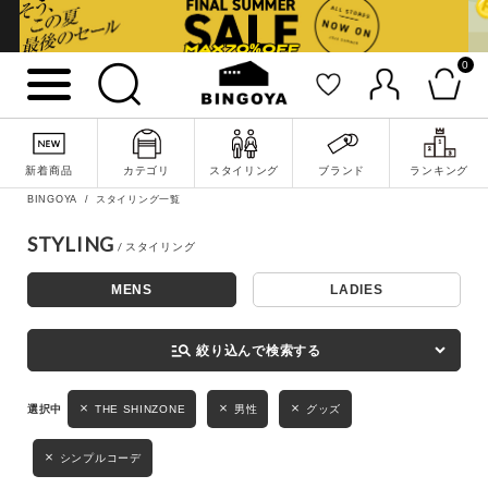
0
詳細検索
新着商品
カテゴリ
スタイリング
ブランド
ランキング
BINGOYA
スタイリング一覧
STYLING
MENS
LADIES
キーワード
manage_search
絞り込んで検索する
性別
THE SHINZONE
男性
グッズ
MENS
LADIES
KIDS
シンプルコーデ