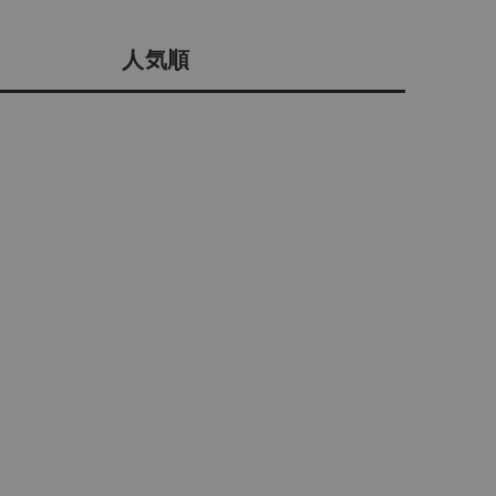
会社概要
人気順
採用情報
予約商品
ギフトカード
WEB限定
在庫なし含む
BINGOYA
無料公式アプリダウンロード