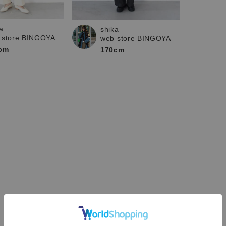
a
shika
 store BINGOYA
web store BINGOYA
cm
170cm