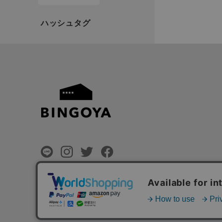
©
BINGOYA Co,.Ltd.