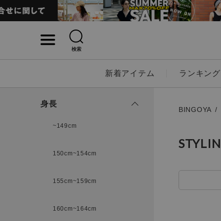
検索
詳細検索
新着アイテム
ランキング
キーワード
身長
BINGOYA
~149cm
STYLI
性別
150cm~154cm
MENS
LADI
155cm~159cm
カテゴリ
160cm~164cm