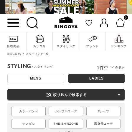
0
詳細検索
新着商品
カテゴリ
スタイリング
ブランド
ランキング
BINGOYA
スタイリング一覧
STYLING
1
件中
1
-
1
件表示
MENS
LADIES
manage_search
絞り込んで検索する
カラーパンツ
シンプルコーデ
Tシャツ
キーワード
サンダル
THE SHINZONE
高身長コーデ