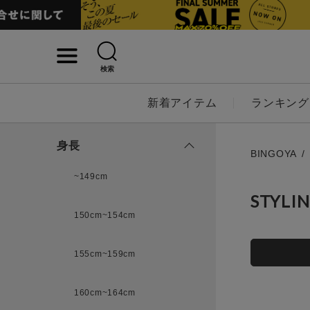
検索
詳細検索
新着アイテム
ランキング
キーワード
身長
BINGOYA
~149cm
STYLI
性別
150cm~154cm
MENS
LADI
155cm~159cm
カテゴリ
160cm~164cm