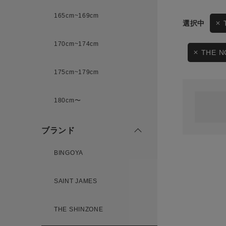
165cm~169cm
サイズ
170cm~174cm
ゲスト
様
THE N
175cm~179cm
ブランド
180cm〜
ログイン / マイページ
ブランド
お気に入りアイテム
BINGOYA
注文履歴
SAINT JAMES
新規会員登録
THE SHINZONE