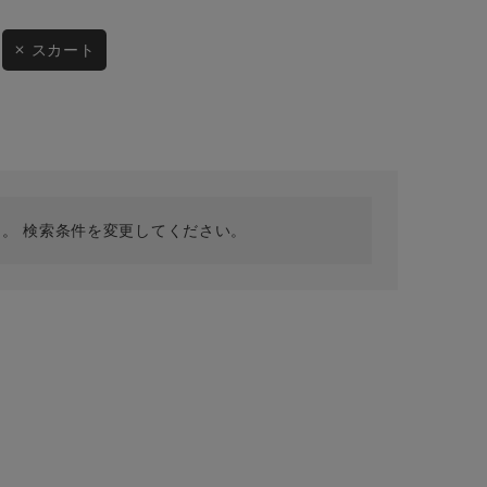
採用情報
ギフトカード
スカート
予約商品
WEB限定
。 検索条件を変更してください。
在庫なし含む
BINGOYA
無料公式アプリダウンロード