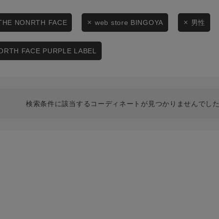
スタイリングから探す
商品タイプ
ブランドから探す
THE NONRTH FACE
web store BINGOYA
男性
通常商品
WEB限定アイテムを探す
ORTH FACE PURPLE LABEL
履き比べ可能商品から探す
セール価格
お知らせ・ご利用ガイド
在庫
検索条件に該当するコーディネートが見つかりませんでした
お知らせ
在庫あり
ご利用ガイド
ギフトラッピング
お問い合わせ
この条件で絞り込む