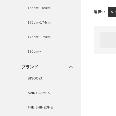
165cm~169cm
サイズ
170cm~174cm
ゲスト
様
175cm~179cm
ブランド
180cm〜
ログイン / マイページ
ブランド
お気に入りアイテム
BINGOYA
注文履歴
SAINT JAMES
新規会員登録
THE SHINZONE