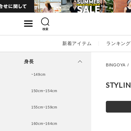
検索
詳細検索
新着アイテム
ランキング
キーワード
身長
BINGOYA
~149cm
STYLI
性別
150cm~154cm
MENS
LADI
155cm~159cm
カテゴリ
160cm~164cm