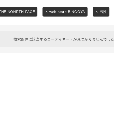
スタイリングから探す
商品タイプ
ブランドから探す
THE NONRTH FACE
web store BINGOYA
男性
通常商品
WEB限定アイテムを探す
履き比べ可能商品から探す
セール価格
検索条件に該当するコーディネートが見つかりませんでした
お知らせ・ご利用ガイド
在庫
お知らせ
在庫あり
ご利用ガイド
ギフトラッピング
お問い合わせ
この条件で絞り込む