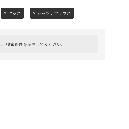
採用情報
ギフトカード
グッズ
シャツ / ブラウス
予約商品
WEB限定
。 検索条件を変更してください。
在庫なし含む
BINGOYA
無料公式アプリダウンロード