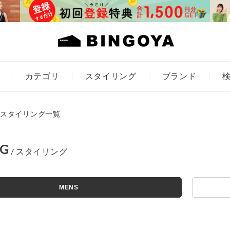
カテゴリ
スタイリング
ブランド
カラー
スタイリング一覧
NG
アイテムを探す
ES
KIDS
MENS
価格
条件絞り込み検索
カテゴリから探す
～