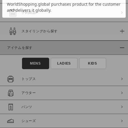
予約商品
価格
スタイリングから探す
～
アイテムを探す
商品タイプ
通常商品
予約商品
MENS
LADIES
KIDS
セール価格
WEB限定
トップス
在庫
アウター
在庫あり
在庫なし含む
パンツ
シューズ