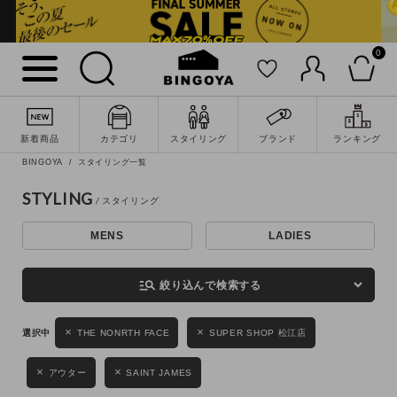
0
詳細検索
新着商品
カテゴリ
スタイリング
ブランド
ランキング
BINGOYA
スタイリング一覧
STYLING
MENS
LADIES
キーワード
manage_search
絞り込んで検索する
性別
THE NONRTH FACE
SUPER SHOP 松江店
MENS
LADIES
KIDS
アウター
SAINT JAMES