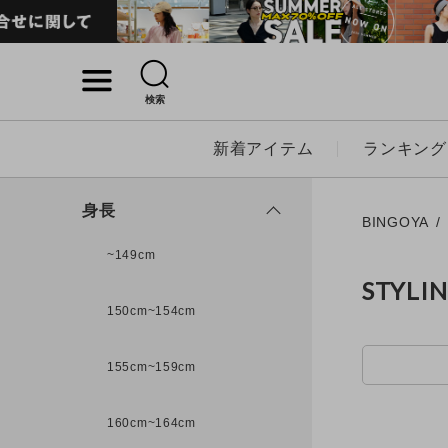
検索
詳細検索
新着アイテム
ランキング
キーワード
身長
BINGOYA
~149cm
STYLI
性別
150cm~154cm
MENS
LADI
155cm~159cm
カテゴリ
160cm~164cm