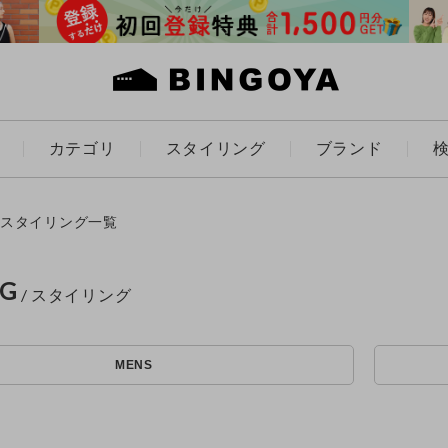
カテゴリ
スタイリング
ブランド
カラー
スタイリング一覧
NG
アイテムを探す
ES
KIDS
MENS
価格
条件絞り込み検索
カテゴリから探す
～