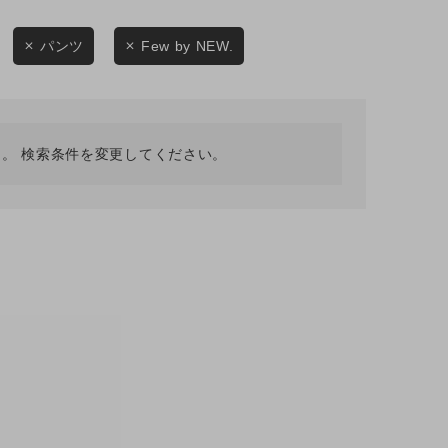
採用情報
ギフトカード
パンツ
Few by NEW.
予約商品
WEB限定
。 検索条件を変更してください。
在庫なし含む
BINGOYA
無料公式アプリダウンロード