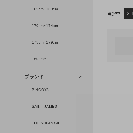
165cm~169cm
サイズ
170cm~174cm
ゲスト
様
175cm~179cm
ブランド
180cm〜
ログイン / マイページ
ブランド
お気に入りアイテム
BINGOYA
注文履歴
SAINT JAMES
新規会員登録
THE SHINZONE