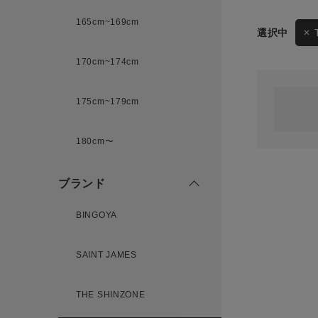
165cm~169cm
サイズ
170cm~174cm
ゲスト
様
175cm~179cm
ブランド
180cm〜
ログイン / マイページ
ブランド
お気に入りアイテム
BINGOYA
注文履歴
SAINT JAMES
新規会員登録
THE SHINZONE