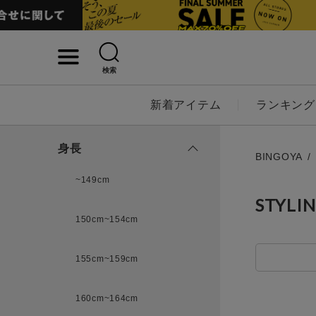
検索
詳細検索
新着アイテム
ランキング
キーワード
身長
BINGOYA
~149cm
STYLI
性別
150cm~154cm
MENS
LADI
155cm~159cm
カテゴリ
160cm~164cm