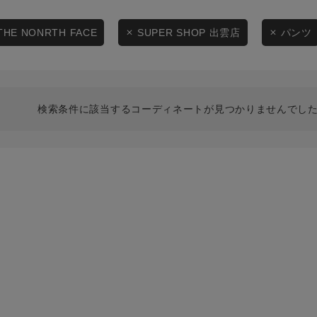
スタイリングから探す
商品タイプ
ブランドから探す
THE NONRTH FACE
SUPER SHOP 出雲店
パンツ
通常商品
WEB限定アイテムを探す
履き比べ可能商品から探す
セール価格
検索条件に該当するコーディネートが見つかりませんでした
お知らせ・ご利用ガイド
在庫
お知らせ
在庫あり
ご利用ガイド
ギフトラッピング
お問い合わせ
この条件で絞り込む