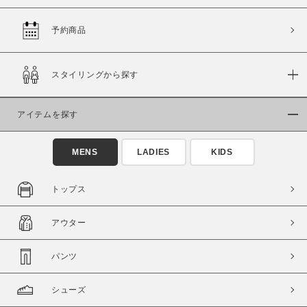
予約商品
価格
スタイリングから探す
～
アイテムを探す
商品タイプ
通常商品
予約商品
MENS
LADIES
KIDS
セール価格
WEB限定
トップス
在庫
アウター
在庫あり
在庫なし含む
パンツ
シューズ