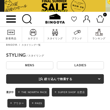
0
詳細検索
新着商品
カテゴリ
スタイリング
ブランド
ランキング
BINGOYA
スタイリング一覧
STYLING
MENS
LADIES
キーワード
manage_search
絞り込んで検索する
性別
THE NONRTH FACE
SUPER SHOP 出雲店
MENS
LADIES
KIDS
アウター
PAES