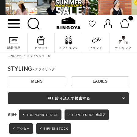
0
詳細検索
新着商品
カテゴリ
スタイリング
ブランド
ランキング
BINGOYA
スタイリング一覧
STYLING
MENS
LADIES
キーワード
manage_search
絞り込んで検索する
性別
THE NONRTH FACE
SUPER SHOP 出雲店
MENS
LADIES
KIDS
アウター
BIRKENSTOCK