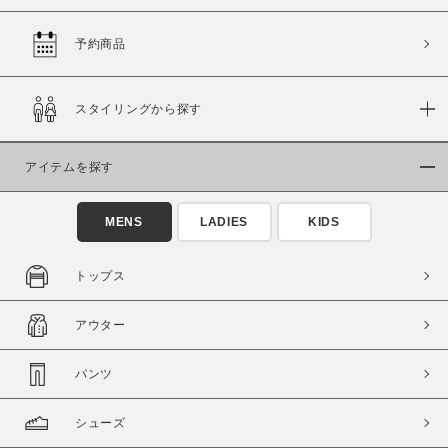
予約商品
価格
スタイリングから探す
～
アイテムを探す
商品タイプ
通常商品
予約商品
MENS
LADIES
KIDS
セール価格
WEB限定
トップス
在庫
アウター
在庫あり
在庫なし含む
パンツ
シューズ