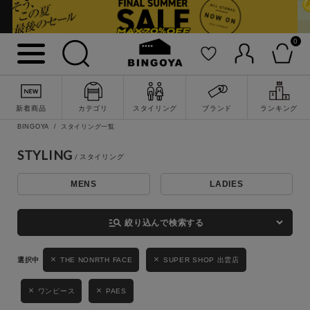
0
詳細検索
新着商品
カテゴリ
スタイリング
ブランド
ランキング
BINGOYA
スタイリング一覧
STYLING
MENS
LADIES
キーワード
manage_search
絞り込んで検索する
性別
THE NONRTH FACE
SUPER SHOP 出雲店
MENS
LADIES
KIDS
ワンピース
PAES