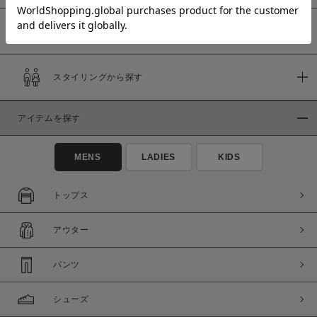
予約商品
価格
スタイリングから探す
～
アイテムを探す
商品タイプ
通常商品
予約商品
MENS
LADIES
KIDS
セール価格
WEB限定
トップス
在庫
アウター
在庫あり
在庫なし含む
パンツ
シューズ