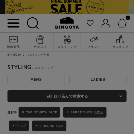
0
詳細検索
新着商品
カテゴリ
スタイリング
ブランド
ランキング
BINGOYA
スタイリング一覧
STYLING
MENS
LADIES
キーワード
manage_search
絞り込んで検索する
性別
THE NONRTH FACE
SUPER SHOP 出雲店
MENS
LADIES
KIDS
キッズ
BIRKENSTOCK