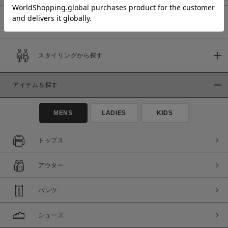
予約商品
価格
スタイリングから探す
～
アイテムを探す
商品タイプ
通常商品
予約商品
MENS
LADIES
KIDS
セール価格
WEB限定
トップス
在庫
アウター
在庫あり
在庫なし含む
パンツ
シューズ