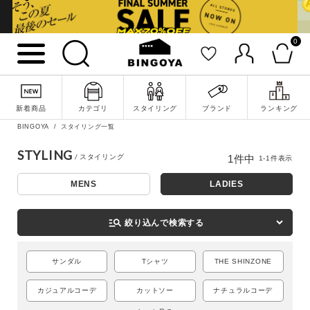
0
詳細検索
新着商品
カテゴリ
スタイリング
ブランド
ランキング
BINGOYA
スタイリング一覧
STYLING
1
件中
1
-
1
件表示
MENS
LADIES
manage_search
絞り込んで検索する
サンダル
Tシャツ
THE SHINZONE
キーワード
カジュアルコーデ
カットソー
ナチュラルコーデ