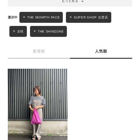
もっと見る
性別
THE NONRTH FACE
SUPER SHOP 出雲店
MENS
LADIES
KIDS
女性
THE SHINZONE
カテゴリ
新着順
人気順
サイズ
ブランド